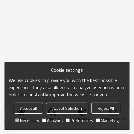
Cookie settings
We use cookies to provide you with the best possible
experience. They also allow us to analyze user behavior in
order to constantly improve the website for you.
Accept all
Accept Selection
Reject All
Inicio
búsqueda
categoría
Enviar consulta
Necessary
Analytics
Preferences
Marketing