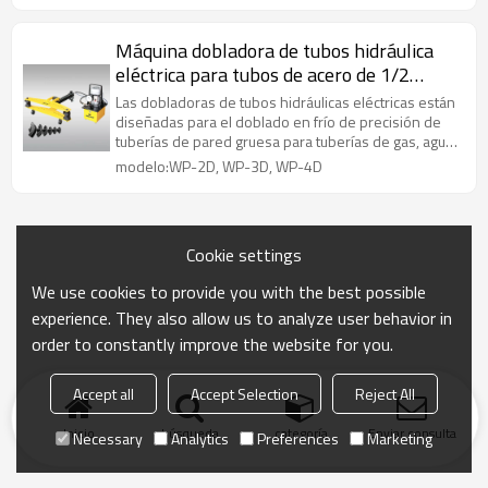
Máquina dobladora de tubos hidráulica
eléctrica para tubos de acero de 1/2
pulgada a 2 pulgadas / 3 pulgadas / 4
Las dobladoras de tubos hidráulicas eléctricas están
pulgadas
diseñadas para el doblado en frío de precisión de
tuberías de pared gruesa para tuberías de gas, agua
y vapor.
modelo:WP-2D, WP-3D, WP-4D
Cookie settings
We use cookies to provide you with the best possible
experience. They also allow us to analyze user behavior in
order to constantly improve the website for you.
Accept all
Accept Selection
Reject All
Inicio
búsqueda
categoría
Enviar consulta
Necessary
Analytics
Preferences
Marketing