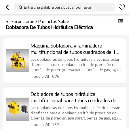
Entra una palabra para buscar por favor
Se Encontraron
3
Productos Sobre
Dobladora De Tubos Hidráulica Eléctrica
Máquina dobladora y laminadora
multifuncional de tubos cuadrados de 16-
50 mm y tubos redondos de 16-76 mm
Las dobladoras de tubos hidráulicas eléctricas están
diseñadas para el doblado en frío de precisión de
tuberías de pared gruesa para tuberías de gas, agua
y vapor.
modelo:WP-G76
Dobladora de tubos hidráulica
multifuncional para tubos cuadrados de
16-50 mm y redondos de 16-76 mm
Las dobladoras de tubos hidráulicas eléctricas están
diseñadas para el doblado en frío de precisión de
tuberías de pared gruesa para tuberías de gas, agua
y vapor.
modelo:WP-76B